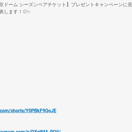
京ドーム シーズンペアチケット】プレゼントキャンペーンに
表します！⚾️✨
e.com/shorts/Y0PBkF9QoJE
stagram.com/p/DXxtMA-RQjI/