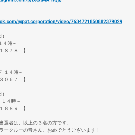
ktok.com/@pat.corporation/video/7634721850882379029
日）
 １４時～
１８７８　】
）
ッテ １４時～
３０６７　】
） 
　１４時～
１８８９　】
当選者は、以上の３名の方です。
ラークルーの皆さん、おめでとうございます！