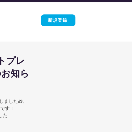
新規登録
トプレ
のお知ら
ました🎁、
表です！
した！