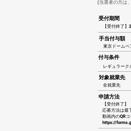
(当選者の方は
受付期間
【受付終了】20
手当付与額
東京ドームペ
付与条件
レギュラーク
対象就業先
全就業先
申請方法
【受付終了】
応募方法は最
動画内のQR
https://form