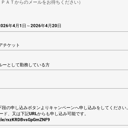
、ＰＡＴからのメールをお待ちください）
26年4月1日～2026年4月20日
アチケット
ルーとして勤務している方
下段の申し込みボタンよりキャンペーンへ申し込みをしてください
コード、又は下記URLからも申し込み可能です。
s.gle/rxzKRDBvsGpGmZNF9