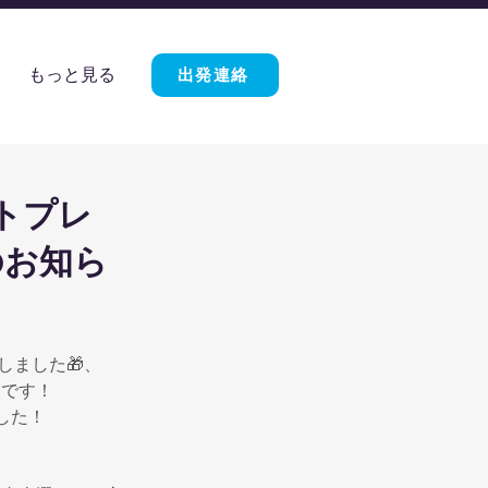
もっと見る
出発連絡
トプレ
のお知ら
ました🎁、
表です！
した！