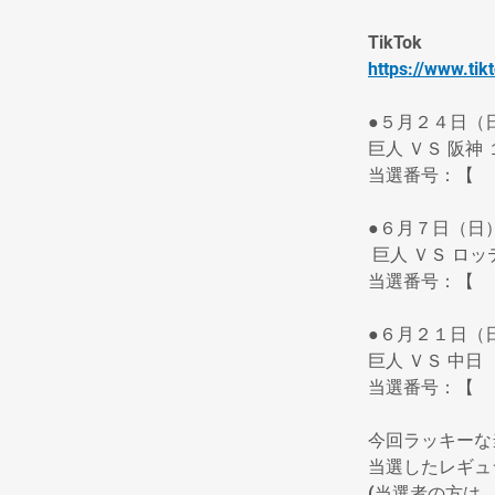
TikTok
https://www.ti
●５月２４日（
巨人 ＶＳ 阪神
当選番号：【　
●６月７日（日
 巨人 ＶＳ ロ
当選番号：【　
●６月２１日（日
巨人 ＶＳ 中日
当選番号：【　
今回ラッキーな
当選したレギュ
(当選者の方は