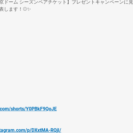
京ドーム シーズンペアチケット】プレゼントキャンペーンに
表します！⚾️✨
e.com/shorts/Y0PBkF9QoJE
stagram.com/p/DXxtMA-RQjI/