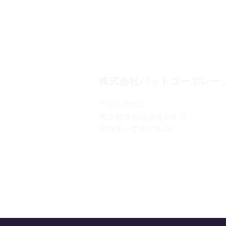
株式会社パットコーポレー
〒150-0002
東京都渋谷区渋谷3-8-12
渋谷第一生命ビル2F
ログイン