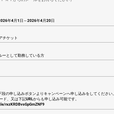
26年4月1日～2026年4月20日
アチケット
ルーとして勤務している方
下段の申し込みボタンよりキャンペーンへ申し込みをしてください
コード、又は下記URLからも申し込み可能です。
s.gle/rxzKRDBvsGpGmZNF9