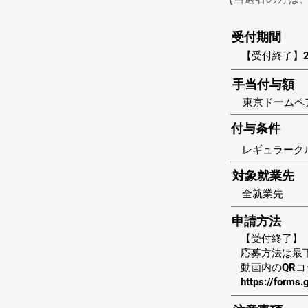
受付期間
【受付終了】20
手当付与額
東京ドームペ
付与条件
レギュラーク
対象就業先
全就業先
申請方法
【受付終了】
応募方法は最
動画内のQR
https://form