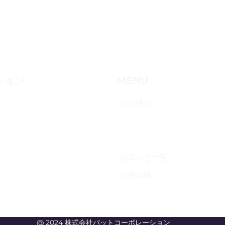
​MENU
ション
​前日確認​
​週間予約
お知らせ一覧
​出発連絡
@ 2024 株式会社パットコーポレーション