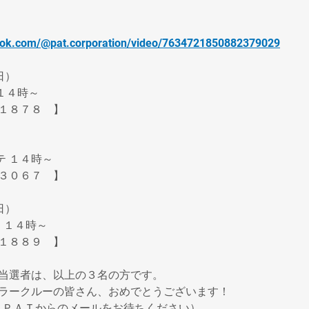
ktok.com/@pat.corporation/video/7634721850882379029
日）
 １４時～
１８７８　】
）
ッテ １４時～
３０６７　】
） 
　１４時～
１８８９　】
当選者は、以上の３名の方です。
ラークルーの皆さん、おめでとうございます！
、ＰＡＴからのメールをお待ちください）