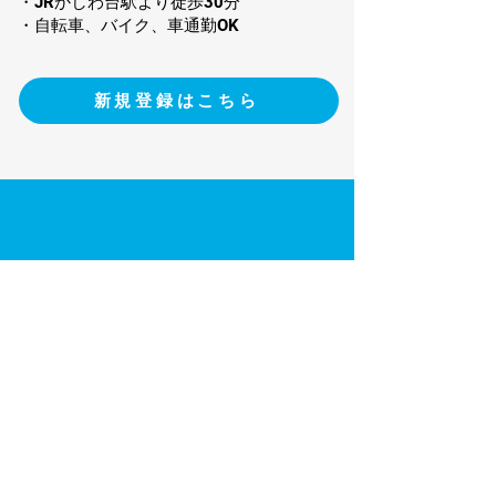
・JRかしわ台駅より徒歩30分
・自転車、バイク、車通勤OK
新規登録はこちら
株式会社パットコーポレーション
〒150-0002
東京都渋谷区渋谷3-8-12 渋谷第一生命
ビル2F
ログイン