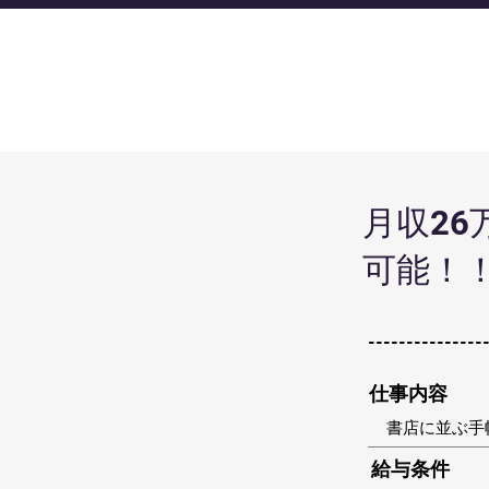
月収2
可能！
---------------
​仕事内容
書店に並ぶ手
​給与条件