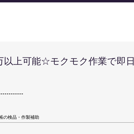
6万以上可能☆モクモク作業で即
！
------------
帳の検品・作製補助